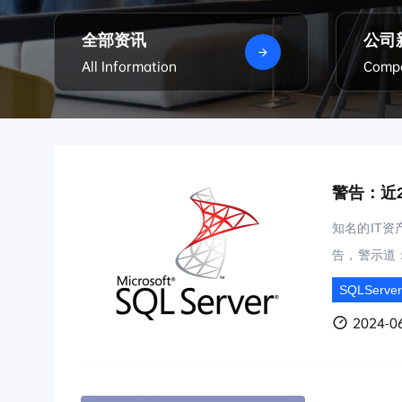
全部资讯
公司
All Information
Comp
警告：近2
知名的IT资
告，警示道：
新。”Micr
SQLServer
BMS），
2024-06
的企业及组