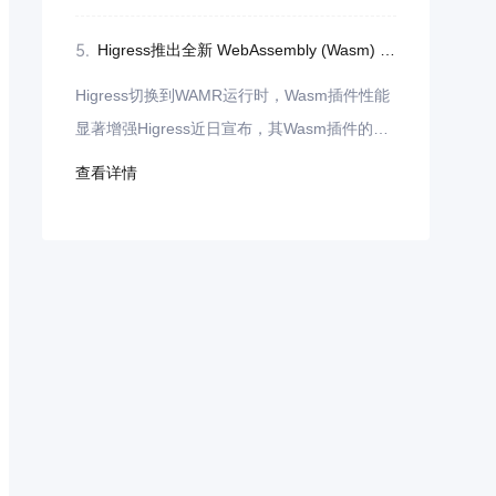
同一个已认证微信公众号可同时绑定注册多个
小程序。
5.
Higress推出全新 WebAssembly (Wasm) 运行时，实现显著性能飞跃
Higress切换到WAMR运行时，Wasm插件性能
显著增强Higress近日宣布，其Wasm插件的运
行时已从V8成功切换到WebAssemblyMicroRu
查看详情
ntime(WAMR)，并在开启AOT（Ahead-Of-Tim
e）编译模式后，实现了显著的性能提升。据测
试数据显示，大部分插件的平均性能提升了约5
0%，而对于逻辑复杂的插件，其性能甚至实现
了翻倍增长。