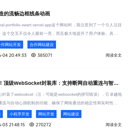
打造的流畅边框线条动画
al-portfolio-swart.vercel.app这个网站时，我注意到了一个引人注目
。这个交互不仅令人眼前一亮，而且极大地提升了用户体验。具体来
所展示，卡片上有一根优雅的白色线条在缓缓环绕，与此同时，线条所
合作网站开发
合作网站建设
随着一块细腻的模糊阴影。
-04 20:49:33
385071
阅读全文
不容错过！顶级WebSocket封装库：支持断网自动重连与智能心跳检测！
封装了weboskcet（注：可能是websocket的拼写错误），它卓越地
重连与自动心跳机制的功能，确保了网络通信的稳定性和实时性。同
完全遵循原生websocket的编程规范，用户无需承担任何额外的学习
t
小程序开发
网站开发
网站建设
轻松上手并投入使用。
-03 21:48:15
270272
阅读全文