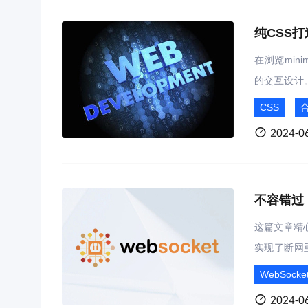
纯CSS
在浏览minim
的交互设计
说，如上图
CSS
经之处还伴
2024-06
这篇文章精心
实现了断网
时，这款封装
WebSocke
负担，即可
2024-06