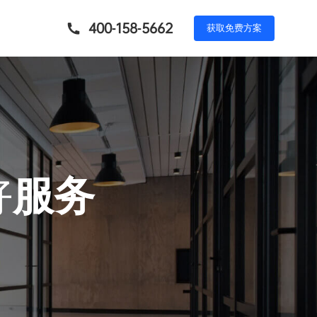
400-158-5662
获
取
免
费
方
案
好
服务