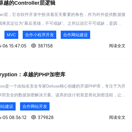
越的Controller层逻辑
roller层，它在软件开发中扮演着至关重要的角色，作为对外提供数据接
我将其定位为“幕后英雄，不可或缺”。之所以说它不可或缺，是因为从
构到现代的COLA架构，Controller层始终占据着一席之地，这充分
MVC
合作小程序开发
合作网站建设
系统架构中的必要性。它是连接前端请求与后端业务逻辑的关键节点，
-06 15:47:05
387158
阅读全文
流的顺畅与准确。
cryption：卓越的PHP加密库
ryption是一个由知名安全专家Defuse精心创建的开源PHP库，专注于为开
单而安全的数据加密解决方案。该库的设计初衷是简化加密流程，让开
深入了解密码学复杂性的情况下，也能轻松编写出安全可靠的加密代
网站建设
合作网站开发
-05 08:36:12
379828
阅读全文