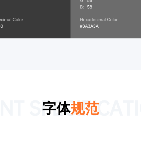
G:
58
B:
58
cimal Color
Hexadecimal Color
00
#3A3A3A
NT SPECIFICAT
字体
规范