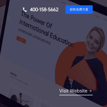
400-158-5662
获
取
免
费
方
案
Visit Website