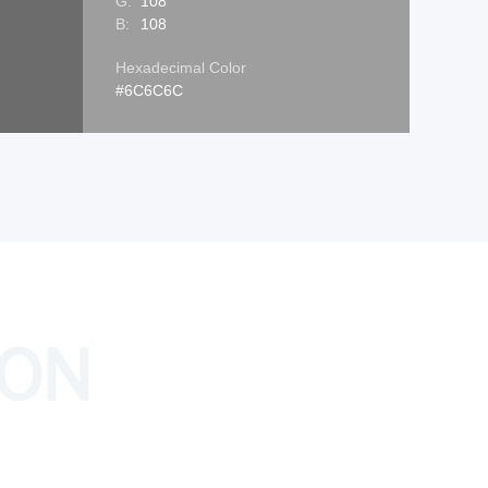
G:
108
B:
108
Hexadecimal Color
#6C6C6C
ION