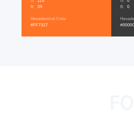
G:
115
G:
0
B:
39
B:
0
Hexadecimal Color
Hexade
#FF7327
#0000
FO